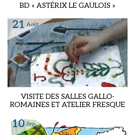
BD « ASTÉRIX LE GAULOIS »
Musée archéologique,
21
Août
VISITE DES SALLES GALLO-
ROMAINES ET ATELIER FRESQUE
Musée archéologique,
10
Sep