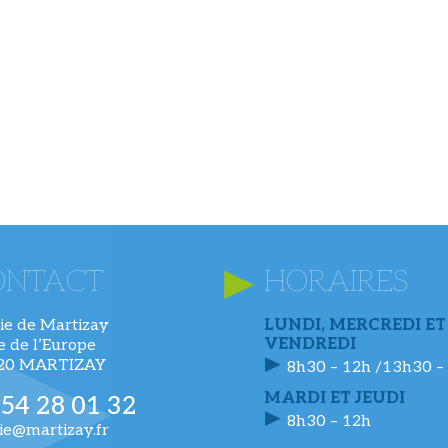
ONTACT
HORAIRES
ie de Martizay
LUNDI, MERCREDI ET
VENDREDI
ue de l’Europe
220 MARTIZAY
8h30 – 12h /13h30 –
MARDI ET JEUDI
 54 28 01 32
8h30 – 12h
ie@martizay.fr