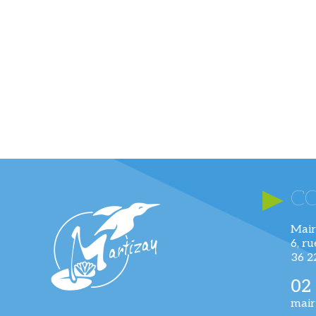
C
Mair
6, r
36 
02
mair