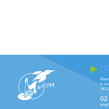
C
Mair
6, r
36 
02
mair