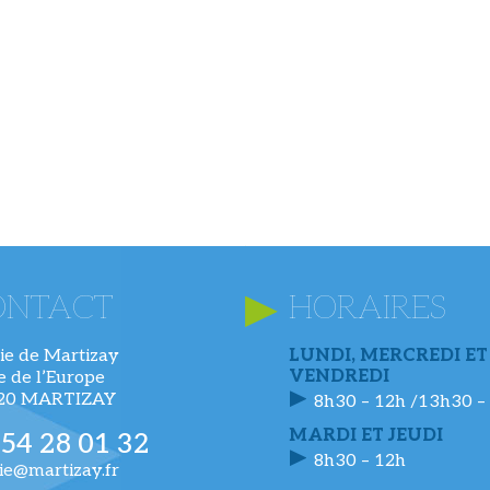
ONTACT
HORAIRES
ie de Martizay
LUNDI, MERCREDI ET
VENDREDI
ue de l’Europe
220 MARTIZAY
8h30 – 12h /13h30 –
MARDI ET JEUDI
 54 28 01 32
8h30 – 12h
ie@martizay.fr