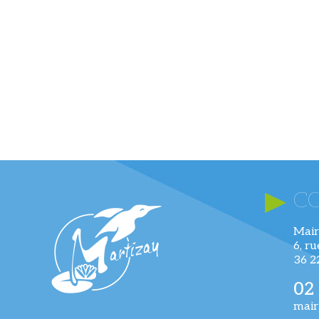
C
Mair
6, r
36 
02
mair