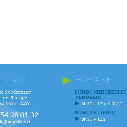
ONTACT
HORAIRES
ie de Martizay
LUNDI, MERCREDI ET
VENDREDI
ue de l’Europe
220 MARTIZAY
8h30 – 12h /13h30 –
MARDI ET JEUDI
 54 28 01 32
8h30 – 12h
ie@martizay.fr