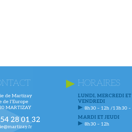
ONTACT
HORAIRES
ie de Martizay
LUNDI, MERCREDI ET
VENDREDI
ue de l’Europe
220 MARTIZAY
8h30 – 12h /13h30 –
MARDI ET JEUDI
 54 28 01 32
8h30 – 12h
ie@martizay.fr