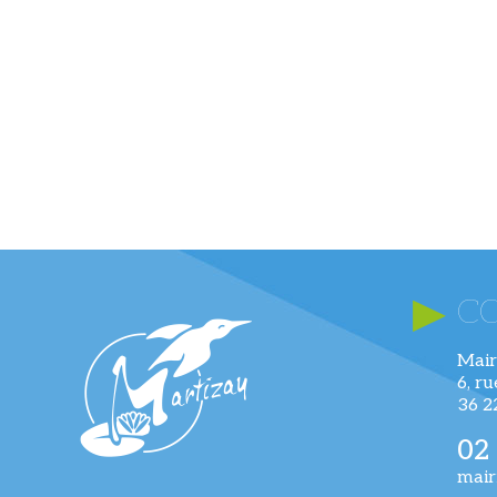
C
Mair
6, r
36 
02
mair