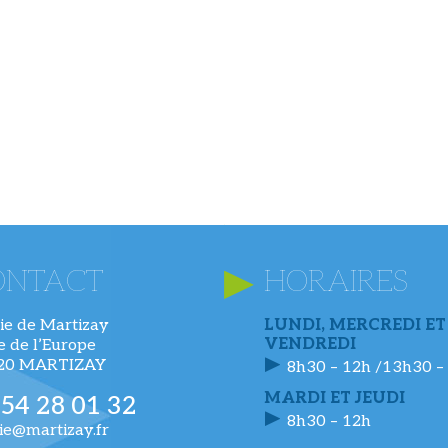
ONTACT
HORAIRES
ie de Martizay
LUNDI, MERCREDI ET
VENDREDI
ue de l’Europe
220 MARTIZAY
8h30 – 12h /13h30 –
MARDI ET JEUDI
 54 28 01 32
8h30 – 12h
ie@martizay.fr