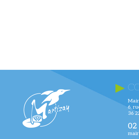
C
Mair
6, r
36 
02
mair