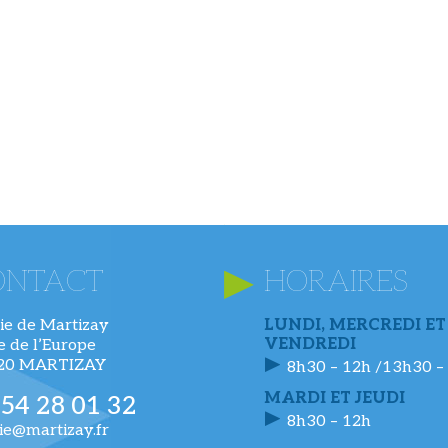
ONTACT
HORAIRES
ie de Martizay
LUNDI, MERCREDI ET
VENDREDI
ue de l’Europe
220 MARTIZAY
8h30 – 12h /13h30 –
MARDI ET JEUDI
 54 28 01 32
8h30 – 12h
ie@martizay.fr