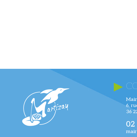
C
Mair
6, r
36 
02
mair