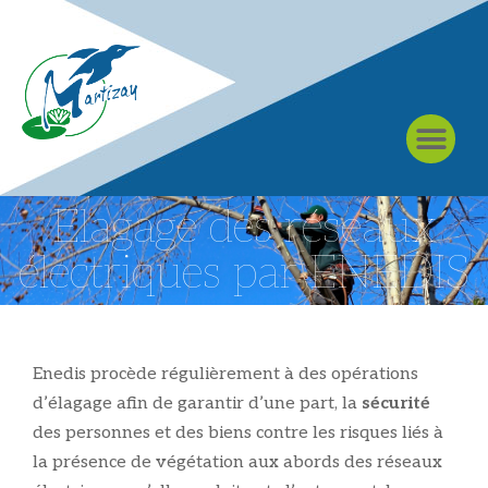
À MARTIZAY
Elagage des réseaux
électriques par ENEDIS
Enedis procède régulièrement à des opérations
d’élagage afin de garantir d’une part, la
sécurité
des personnes et des biens contre les risques liés à
la présence de végétation aux abords des réseaux