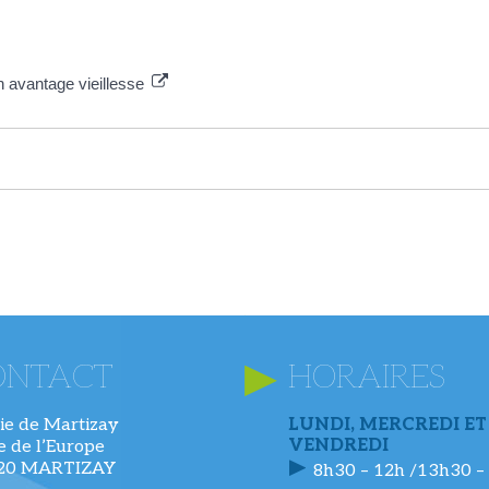
n avantage vieillesse
ONTACT
HORAIRES
ie de Martizay
LUNDI, MERCREDI ET
VENDREDI
ue de l’Europe
220 MARTIZAY
8h30 – 12h /13h30 –