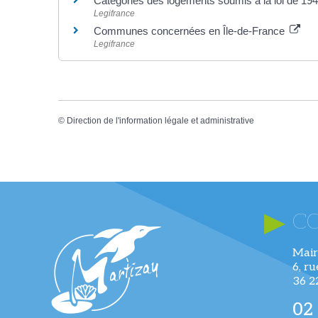
Catégories des logements soumis à la loi de 19
Legifrance
Communes concernées en Île-de-France
Legifrance
©
Direction de l'information légale et administrative
C
Mair
6, r
36 
02