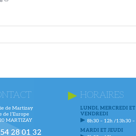
48
ONTACT
HORAIRES
ie de Martizay
LUNDI, MERCREDI ET
VENDREDI
ue de l’Europe
220 MARTIZAY
8h30 – 12h /13h30 –
MARDI ET JEUDI
 54 28 01 32