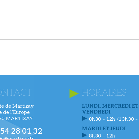
ONTACT
HORAIRES
ie de Martizay
LUNDI, MERCREDI ET
VENDREDI
ue de l’Europe
220 MARTIZAY
8h30 – 12h /13h30 –
MARDI ET JEUDI
 54 28 01 32
8h30 – 12h
ie@martizay.fr