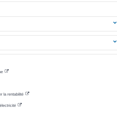
que
 la rentabilité
lectricité