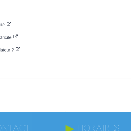
ité
tricité
lateur ?
ONTACT
HORAIRES