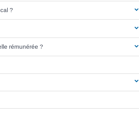
ical ?
elle rémunérée ?