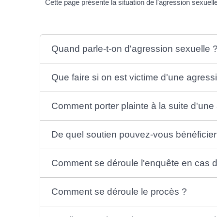
Cette page présente la situation de l'agression sexuell
Quand parle-t-on d'agression sexuelle 
Que faire si on est victime d'une agress
Comment porter plainte à la suite d'une
De quel soutien pouvez-vous bénéficier 
Comment se déroule l'enquête en cas d
Comment se déroule le procès ?