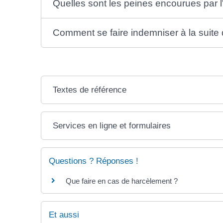
Quelles sont les peines encourues par l
Comment se faire indemniser à la suite
Textes de référence
Services en ligne et formulaires
Questions ? Réponses !
Que faire en cas de harcèlement ?
Et aussi