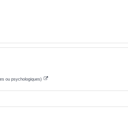
les ou psychologiques)