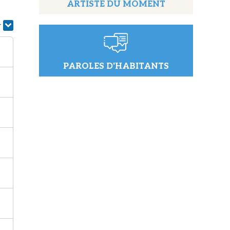
ARTISTE DU MOMENT
r
PAROLES D'HABITANTS