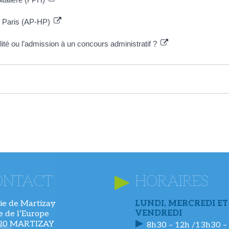
e Paris (AP-HP)
ité ou l’admission à un concours administratif ?
ONTACT
HORAIRES
ie de Martizay
LUNDI, MERCREDI ET
VENDREDI
ue de l’Europe
220 MARTIZAY
8h30 – 12h /13h30 –