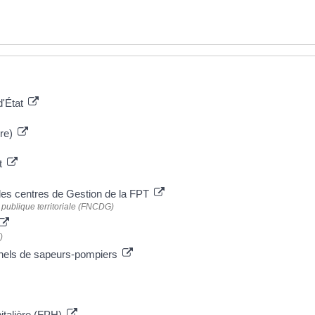
d'État
ore)
at
les centres de Gestion de la FPT
 publique territoriale (FNCDG)
)
nnels de sapeurs-pompiers
pitalière (FPH)