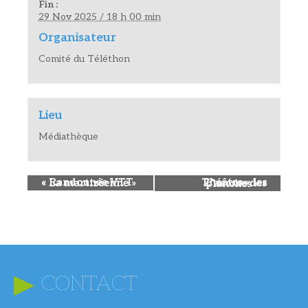
Fin :
29 Nov 2025 / 18 h 00 min
Organisateur
Comité du Téléthon
Lieu
Médiathèque
«
Randonnée VTT « La martizéenne »
Théâtre « les Z’accros des planches »
»
CONTACT