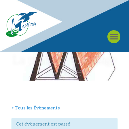
À MARTIZAY
La maison du village
expose
« Tous les Évènements
Cet évènement est passé