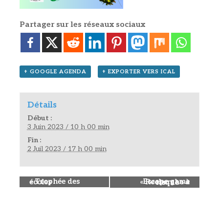
Partager sur les réseaux sociaux
+ GOOGLE AGENDA
+ EXPORTER VERS ICAL
Détails
Début :
3 Juin 2023 / 10 h 00 min
Fin :
2 Juil 2023 / 17 h 00 min
«
Trophée des écoles
Escape game « Recherche à risque »
»