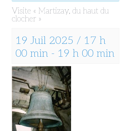
Visite « Martizay, du haut du
clocher »
19 Juil 2025 / 17 h
00 min
-
19 h 00 min