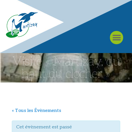
À MARTIZAY
Visite « Martizay, du
haut du clocher »
« Tous les Évènements
Cet évènement est passé