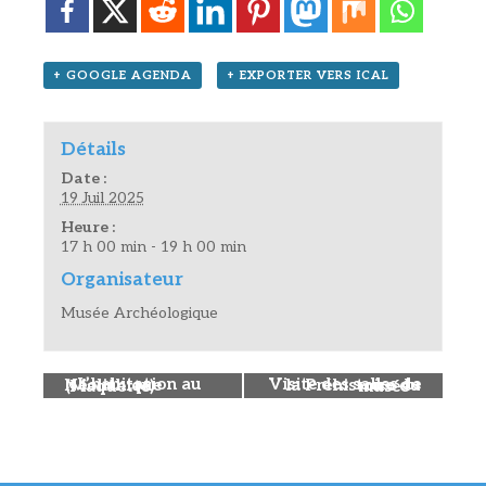
+ GOOGLE AGENDA
+ EXPORTER VERS ICAL
Détails
Date :
19 Juil 2025
Heure :
17 h 00 min - 19 h 00 min
Organisateur
Musée Archéologique
«
L’habitation au Néolithique (Maquette)
Visite des salles de la Préhistoire du musée
»