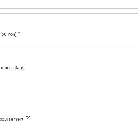
é ou non) ?
r un enfant
emboursement