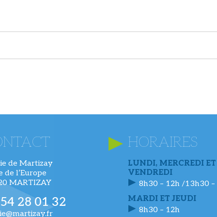
ONTACT
HORAIRES
ie de Martizay
LUNDI, MERCREDI ET
VENDREDI
ue de l’Europe
220 MARTIZAY
8h30 – 12h /13h30 –
MARDI ET JEUDI
 54 28 01 32
8h30 – 12h
ie@martizay.fr