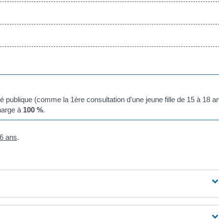
té publique (comme la 1
ère
consultation d'une jeune fille de 15 à 18 a
charge à
100 %
.
16 ans
.