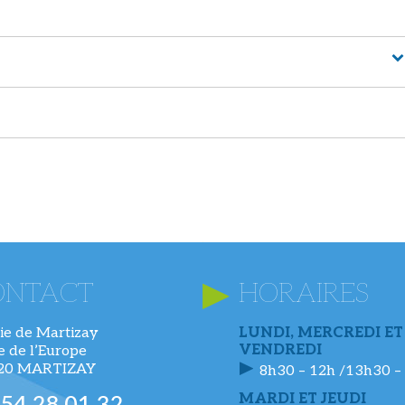
ONTACT
HORAIRES
ie de Martizay
LUNDI, MERCREDI ET
VENDREDI
ue de l’Europe
220 MARTIZAY
8h30 – 12h /13h30 –
MARDI ET JEUDI