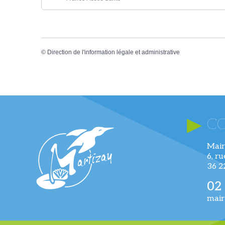
©
Direction de l'information légale et administrative
C
Mair
6, r
36 
02
mair