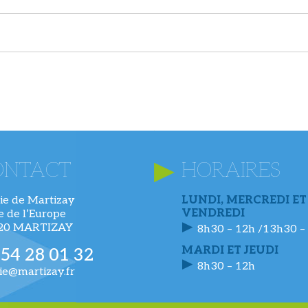
ONTACT
HORAIRES
ie de Martizay
LUNDI, MERCREDI ET
VENDREDI
ue de l’Europe
220 MARTIZAY
8h30 – 12h /13h30 –
MARDI ET JEUDI
 54 28 01 32
8h30 – 12h
ie@martizay.fr