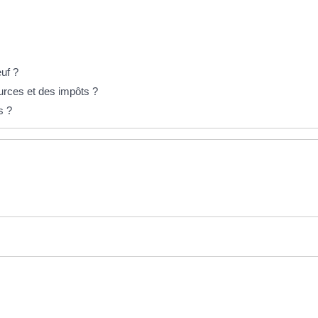
euf ?
urces et des impôts ?
s ?