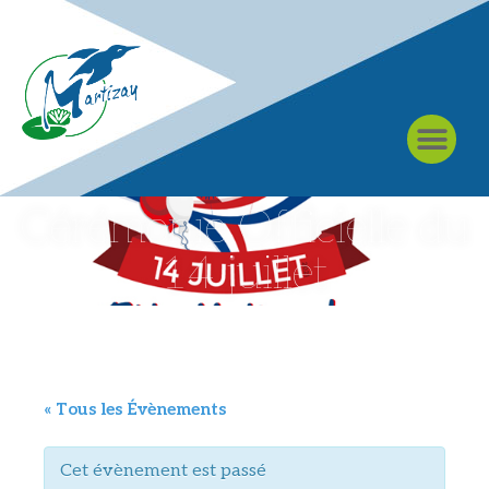
À MARTIZAY
Cérémonie Officielle du
14 juillet
« Tous les Évènements
Cet évènement est passé