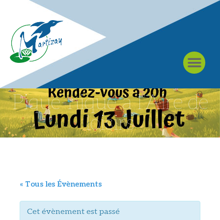
À MARTIZAY
Pique-nique à l’Aire de
loisirs
« Tous les Évènements
Cet évènement est passé