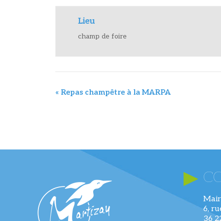
Lieu
champ de foire
«
Repas champêtre à la MARPA
C
Mair
6, r
36 