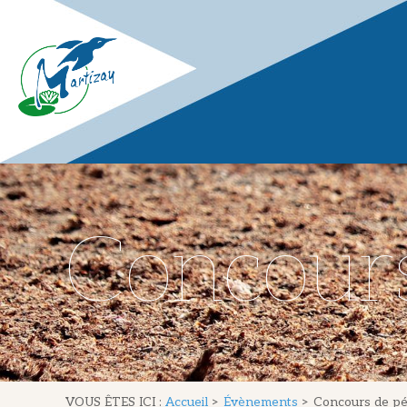
Concour
VOUS ÊTES ICI :
Accueil
>
Évènements
>
Concours de p