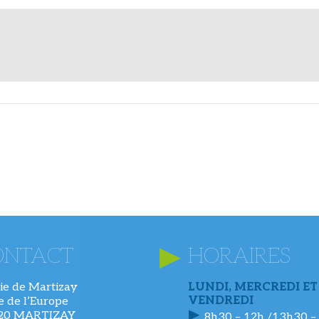
ONTACT
HORAIRES
ie de Martizay
LUNDI, MERCREDI ET
VENDREDI
ue de l’Europe
220 MARTIZAY
8h30 – 12h /13h30 –