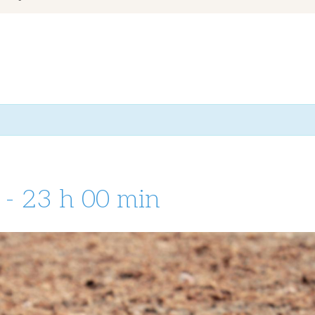
-
23 h 00 min