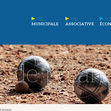
VIE
VIE
VIE
MUNICIPALE
ASSOCIATIVE
ÉCO
s de pétan
étanque