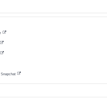
er
ur Snapchat