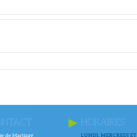
ONTACT
HORAIRES
ie de Martizay
LUNDI, MERCREDI ET