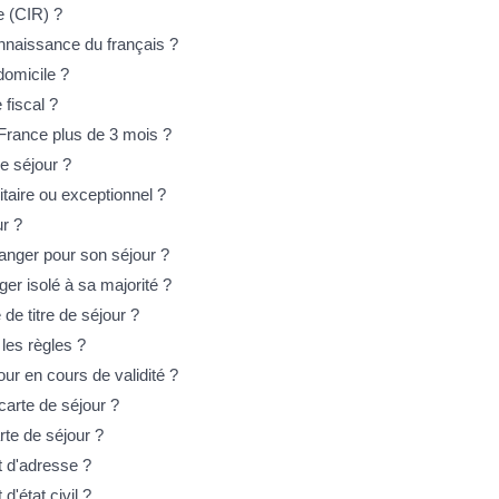
e (CIR) ?
onnaissance du français ?
domicile ?
fiscal ?
n France plus de 3 mois ?
e séjour ?
itaire ou exceptionnel ?
ur ?
tranger pour son séjour ?
nger isolé à sa majorité ?
de titre de séjour ?
 les règles ?
jour en cours de validité ?
carte de séjour ?
rte de séjour ?
t d'adresse ?
'état civil ?